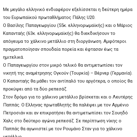
Με μεγάλο ελληνικό ενδιαφέρον εξελίσσεται η δεύτερη ημέρα
του Ευρωπαϊκού πρωταθλήματος Πάλης U20.
Ο Βασίλης Παπαγεωργίου (55κ. ελληνορωμαϊκής) και ο Μάριος
Καπανταής (63κ. ελληνορωμαϊκής) θα διεκδικήσουν το
απόγευμα το χάλκινο μετάλλιο στη διοργάνωση. Αμφότεροι
πραγματοποίησαν σπουδαία πορεία και έφτασαν έως τα
ημιτελικά.
Ο Παπαγεωργίου στον μικρό τελικό θα αντιμετωπίσει τον
νικητή της αναμέτρησης Ογκούν (Τουρκία) – Βέρνερ (Γερμανία).
Ο Καπανταής θα μάθει τον αντίπαλό του αργότερα, ο οποίος θα
προκύψει από τα δύο ρεπεσάζ.
Στον δρόμο για το χάλκινο μετάλλιο βρίσκεται και ο Λευτέρης
Παππάς. Ο Ελληνας πρωταθλητής θα παλέψει με τον Αρμένιο
Πετροσιάν και αν επικρατήσει θα αντιμετωπίσει τον Σουηδό
Χαλς στο δεύτερο αγώνα ρεπεσάζ. Σε περίπτωση νίκης ο
Παππάς θα αγωνιστεί με τον Ρουμάνο Σταν για το χάλκινο
μετάλλιο.