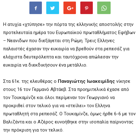
Η ατυχία «χτύπησε» την πόρτα της ελληνικής αποστολής στην
προτελευταία ημέρα του Ευρωπαϊκού πρωταθλήματος Εφήβων
– Νεανιδων που διεξάγεται στη Ρώμη. Τρεις Ελληνες
παλαιστές έχασαν την ευκαιρία να βρεθούν στα ρεπεσάζ για
ελάχιστα δευτερόλεπτα και ταυτόχρονα απώλεσαν την
ευκαιρία να διεκδικήσουν ένα μετάλλιο.
Στα 61κ. της ελευθέρας ο
Παναγιώτης Ιωακειμίδης
νίκησε
στους 16 τον Γερμανό Αβτάεβ. Στα προημιτελικά έχασε από
τον Τουκαμίνζε και όλοι περίμεναν τον Γεωργιανό να
προκριθεί στον τελικό για να «στείλει» τον Ελληνα
πρωταθλητή στα ρεπεσάζ. Ο Τουκαμίνζε, όμως ήρθε 6-6 με τον
Βαλιζάντα και ο Αζέρος ευνοήθηκε στην ισοπαλία παίρνοντας
την πρόκριση για τον τελικό.