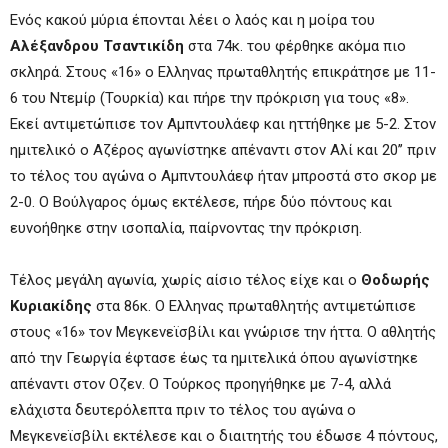
Ενός κακού μύρια έπονται λέει ο λαός και η μοίρα του
Αλέξανδρου Τσαντικίδη
στα 74κ. του φέρθηκε ακόμα πιο
σκληρά. Στους «16» ο Ελληνας πρωταθλητής επικράτησε με 11-
6 του Ντεμίρ (Τουρκία) και πήρε την πρόκριση για τους «8».
Εκεί αντιμετώπισε τον Αμπντουλάεφ και ηττήθηκε με 5-2. Στον
ημιτελικό ο Αζέρος αγωνίστηκε απέναντι στον Αλί και 20’’ πριν
το τέλος του αγώνα ο Αμπντουλάεφ ήταν μπροστά στο σκορ με
2-0. Ο Βούλγαρος όμως εκτέλεσε, πήρε δύο πόντους και
ευνοήθηκε στην ισοπαλία, παίρνοντας την πρόκριση.
Τέλος μεγάλη αγωνία, χωρίς αίσιο τέλος είχε και ο
Θοδωρής
Κυριακίδης
στα 86κ. Ο Ελληνας πρωταθλητής αντιμετώπισε
στους «16» τον Μεγκενεϊσβίλι και γνώρισε την ήττα. Ο αθλητής
από την Γεωργία έφτασε έως τα ημιτελικά όπου αγωνίστηκε
απέναντι στον Οζεν. Ο Τούρκος προηγήθηκε με 7-4, αλλά
ελάχιστα δευτερόλεπτα πριν το τέλος του αγώνα ο
Μεγκενεϊσβίλι εκτέλεσε και ο διαιτητής του έδωσε 4 πόντους,