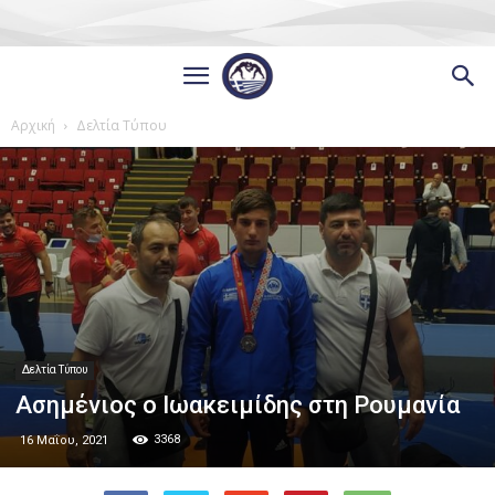
Αρχική
Δελτία Τύπου
Δελτία Τύπου
Ασημένιος ο Ιωακειμίδης στη Ρουμανία
3368
16 Μαΐου, 2021