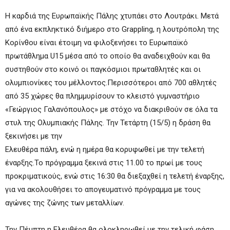
Η καρδιά της Ευρωπαϊκής Πάλης χτυπάει στο Λουτράκι. Μετά
από ένα εκπληκτικό διήμερο στο Grappling, η λουτρόπολη της
Κορίνθου είναι έτοιμη να φιλοξενήσει το Ευρωπαϊκό
πρωτάθλημα U15 μέσα από το οποίο θα αναδειχθούν και θα
συστηθούν στο κοινό οι παγκόσμιοι πρωταθλητές και οι
ολυμπιονίκες του μέλλοντος.Περισσότεροι από 700 αθλητές
από 35 χώρες θα πλημμυρίσουν το κλειστό γυμναστήριο
«Γεώργιος Γαλανόπουλος» με στόχο να διακριθούν σε όλα τα
στυλ της Ολυμπιακής Πάλης. Την Τετάρτη (15/5) η δράση θα
ξεκινήσει με την
Ελευθέρα πάλη, ενώ η ημέρα θα κορυφωθεί με την τελετή
έναρξης.Το πρόγραμμα ξεκινά στις 11.00 το πρωί με τους
προκριματικούς, ενώ στις 16:30 θα διεξαχθεί η τελετή έναρξης,
για να ακολουθήσει το απογευματινό πρόγραμμα με τους
αγώνες της ζώνης των μεταλλίων.
Την Πέμπτη η Ελευθέρα θα ολοκληρωθεί με την τελική φάση,