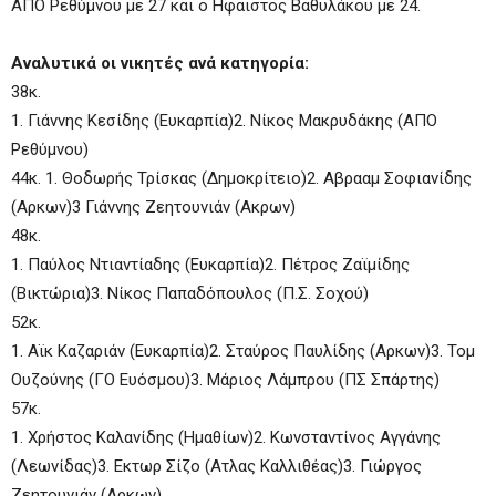
ΑΠΟ Ρεθύμνου με 27 και ο Ηφαιστος Βαθυλάκου με 24.
Αναλυτικά οι νικητές ανά κατηγορία:
38κ.
1. Γιάννης Κεσίδης (Ευκαρπία)2. Νίκος Μακρυδάκης (ΑΠΟ
Ρεθύμνου)
44κ. 1. Θοδωρής Τρίσκας (Δημοκρίτειο)2. Αβρααμ Σοφιανίδης
(Αρκων)3 Γιάννης Ζεητουνιάν (Ακρων)
48κ.
1. Παύλος Ντιαντίαδης (Ευκαρπία)2. Πέτρος Ζαϊμίδης
(Βικτώρια)3. Νίκος Παπαδόπουλος (Π.Σ. Σοχού)
52κ.
1. Αϊκ Καζαριάν (Ευκαρπία)2. Σταύρος Παυλίδης (Αρκων)3. Τομ
Ουζούνης (ΓΟ Ευόσμου)3. Μάριος Λάμπρου (ΠΣ Σπάρτης)
57κ.
1. Χρήστος Καλανίδης (Ημαθίων)2. Κωνσταντίνος Αγγάνης
(Λεωνίδας)3. Εκτωρ Σίζο (Ατλας Καλλιθέας)3. Γιώργος
Ζεητουνιάν (Αρκων)