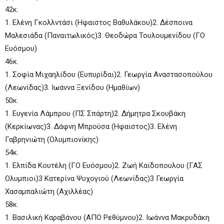
42κ.
1. Ελένη Γκολλντάσι (Ηφαιστος Βαθυλάκου)2. Δέσποινα
Μαλεσιάδα (Παναιτωλικός)3. Θεοδώρα Τουλουμενίδου (ΓΟ
Ευόσμου)
46κ.
1. Σοφία Μιχαηλίδου (Ευπυρίδαι)2. Γεωργία Αναστασοπούλου
(Λεωνίδας)3. Ιωάννα Ξενίδου (Ημαθίων)
50κ.
1. Ευγενία Λάμπρου (ΠΣ Σπάρτη)2. Δήμητρα Σκουβάκη
(Κερκίωνας)3. Δάφνη Μπρούσα (Ηφαιστος)3. Ελένη
Γαβρηνιώτη (Ολυμπιονίκης)
54κ.
1. Ελπίδα Κουτέλη (ΓΟ Ευόσμου)2. Ζωή Καϊδοπουλου (ΓΑΣ
Ολυμπιοι)3 Κατερίνα Ψυχογιού (Λεωνίδας)3 Γεωργία
Χασαμπαλιώτη (Αχιλλέας)
58κ.
1. Βασιλική Καραβάνου (ΑΠΟ Ρεθύμνου)2. Ιωάννα Μακρυδάκη