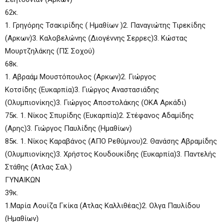
62κ.
1. Γρηγόρης Τσακιρίδης ( Ημαθίων )2. Παναγιώτης Τιρεκίδης
(Αρκων)3. Καλοβελώνης (Διογέννης Σερρες)3. Κώστας
Μουρτζηλάκης (ΠΣ Σοχού)
68κ.
1. Αβραάμ Μουστόπουλος (Αρκων)2. Γιώργος
Κοτσίδης (Ευκαρπία)3. Γιώργος Αναστασιάδης
(Ολυμπιονίκης)3. Γιώργος Αποστολάκης (ΟΚΑ Αρκάδι)
75κ. 1. Νίκος Σπυρίδης (Ευκαρπία)2. Στέφανος Αδαμίδης
(Αρης)3. Γιώργος Παυλίδης (Ημαθίων)
85κ. 1. Νίκος Καραβάνος (ΑΠΟ Ρεθύμνου)2. Θανάσης Αβραμίδης
(Ολυμπιονίκης)3. Χρήστος Κουδουκίδης (Ευκαρπία)3. Παντελής
Στάθης (Ατλας Σαλ.)
ΓΥΝΑΙΚΩΝ
39κ.
1.Μαρία Λουίζα Γκίκα (Ατλας Καλλιθέας)2. Ολγα Παυλίδου
(Ημαθίων)