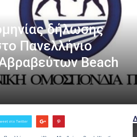
ομηνίας δήλωσης
το Πανελλήνιο
Αβραβεύτων Beach
weet στο Twitter