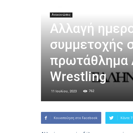
Ανακοινώσεις
Αλλαγή ημερ
συμμετοχής σ
πρωτάθλημα 
Wrestling
762
11 Ιουλίου, 2023
Κοινοποίηση στο Facebook
Κάντε T