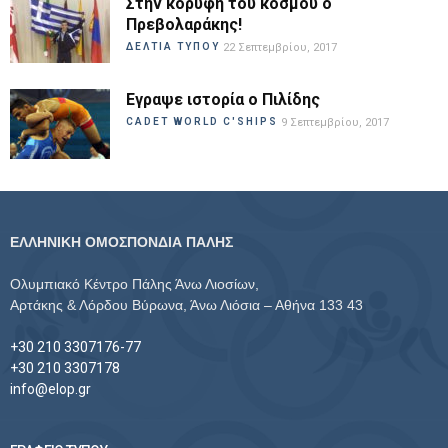
Στην κορυφή του κόσμου ο
Πρεβολαράκης!
ΔΕΛΤΙΑ ΤΥΠΟΥ
22 Σεπτεμβρίου, 2017
Εγραψε ιστορία ο Πιλίδης
CADET WORLD C'SHIPS
9 Σεπτεμβρίου, 2017
ΕΛΛΗΝΙΚΗ ΟΜΟΣΠΟΝΔΙΑ ΠΑΛΗΣ
Ολυμπιακό Κέντρο Πάλης Άνω Λιοσίων,
Αρτάκης & Λόρδου Βύρωνα, Άνω Λιόσια – Αθήνα 133 43
+30 210 3307176-77
+30 210 3307178
info@elop.gr